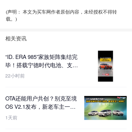
(声明： 本文为买车网作者原创内容，未经授权不得转
载。)
相关资讯
“ID. ERA 985”家族矩阵集结完
毕！搭载宁德时代电池、支持
真端到端全场景L2++城市
22小时前
NOA，ID. ERA 5X工信部申报
图曝光
OTA还能用户共创？别克至境
OS V2.1发布，新老车主一视
同仁
1天前