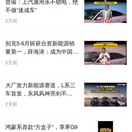
曾瑜：上汽通用永不锁电，绝
不做“速成车”
2天前
别克5-6月斩获合资新能源销
量第一，薛海涛：成为中国市
场新能源第一是我们未来的目
2天前
标
大厂发力新能源赛道，L系三
车首发，东风风神亮剑不
做“速成车”！
2天前
鸿蒙系首款“方盒子”，享界G9