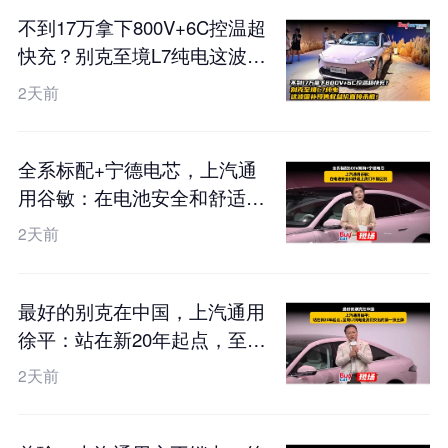
不到17万拿下800V+6C控温超
快充？别克至境L7纯电这波国
补预售权益价直接杀疯！
2天前
全系标配+宁德电芯，上汽通
用谷敏：在电池安全和舒适上
我们不搞区别
2天前
最好的别克在中国，上汽通用
徐平：站在新20年起点，至境
L7纯电是我们交出的第一张王
2天前
牌