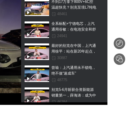
不到17万拿下800V+6C控
温超快充？别克至境L7纯电
这波国补预售权益价直接杀
48461
疯！
全系标配+宁德电芯，上汽
通用谷敏：在电池安全和舒
适上我们不搞区别
24941
最好的别克在中国，上汽通
用徐平：站在新20年起点，
至境L7纯电是我们交出的第
30887
一张王牌
曾瑜：上汽通用永不锁电，
绝不做“速成车”
48775
别克5-6月斩获合资新能源
销量第一，薛海涛：成为中
国市场新能源第一是我们未
46284
来的目标
大厂发力新能源赛道，L系
三车首发，东风风神亮剑不
做“速成车”！
45969