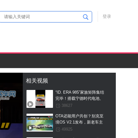
登录
相关视频
“ID. ERA 985”家族矩阵集结
完毕！搭载宁德时代电池、
支持真端到端全场景
38627
L2++城市NOA，ID. ERA
OTA还能用户共创？别克至
5X工信部申报图曝光
境OS V2.1发布，新老车主
一视同仁
49925