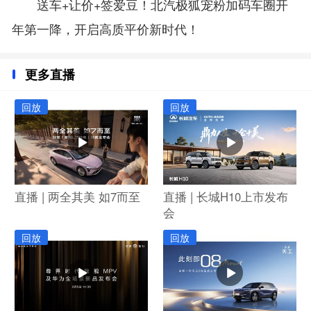
送车+让价+签爱豆！北汽极狐宠粉加码车圈开
年第一降，开启高质平价新时代！
更多直播
回放
回放
直播 | 两全其美 如7而至
直播 | 长城H10上市发布
会
回放
回放