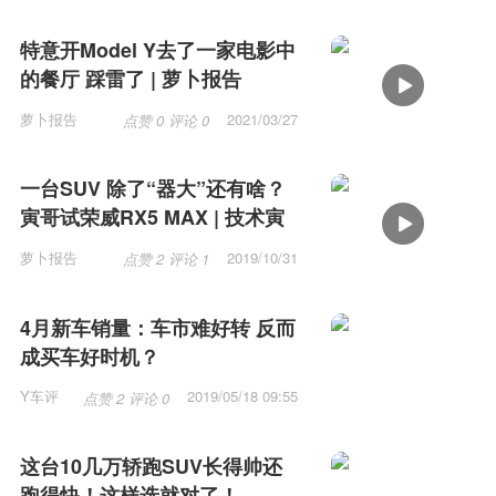
特意开Model Y去了一家电影中
的餐厅 踩雷了 | 萝卜报告
萝卜报告
2021/03/27
点赞 0 评论 0
10:55
一台SUV 除了“器大”还有啥？
寅哥试荣威RX5 MAX | 技术寅
萝卜报告
2019/10/31
点赞 2 评论 1
10:31
4月新车销量：车市难好转 反而
成买车好时机？
Y车评
2019/05/18 09:55
点赞 2 评论 0
这台10几万轿跑SUV长得帅还
跑得快！这样选就对了！