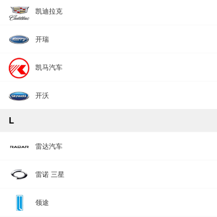
凯迪拉克
开瑞
凯马汽车
开沃
L
雷达汽车
雷诺 三星
领途