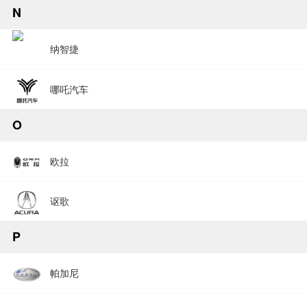
N
纳智捷
哪吒汽车
O
欧拉
讴歌
P
帕加尼