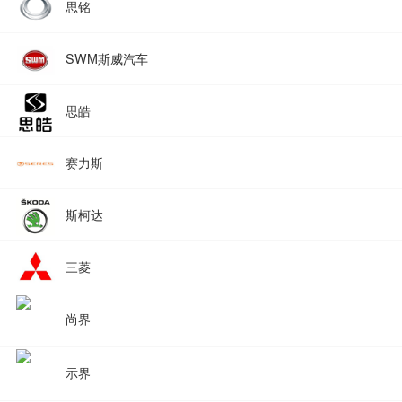
思铭
SWM斯威汽车
思皓
赛力斯
斯柯达
三菱
尚界
示界