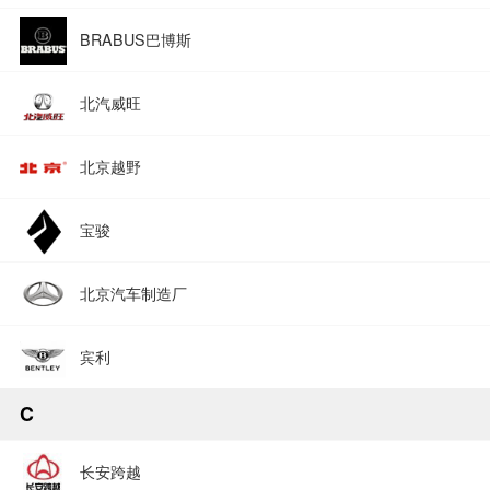
BRABUS巴博斯
北汽威旺
北京越野
宝骏
北京汽车制造厂
宾利
C
长安跨越