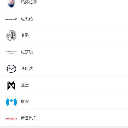
玛莎拉蒂
迈凯伦
名爵
迈莎锐
马自达
猛士
敏安
摩登汽车