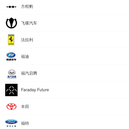
方程豹
飞碟汽车
法拉利
福迪
福汽启腾
Faraday Future
丰田
福特