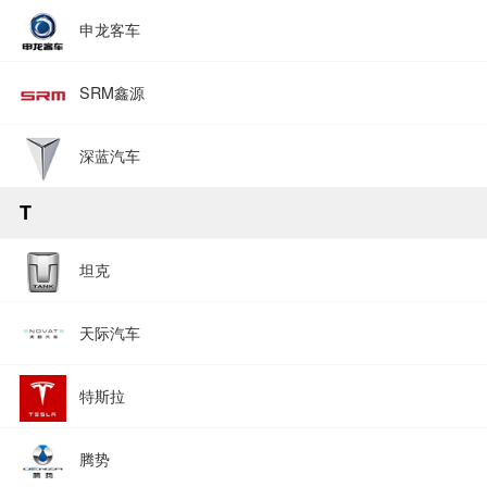
申龙客车
SRM鑫源
深蓝汽车
T
坦克
天际汽车
特斯拉
腾势