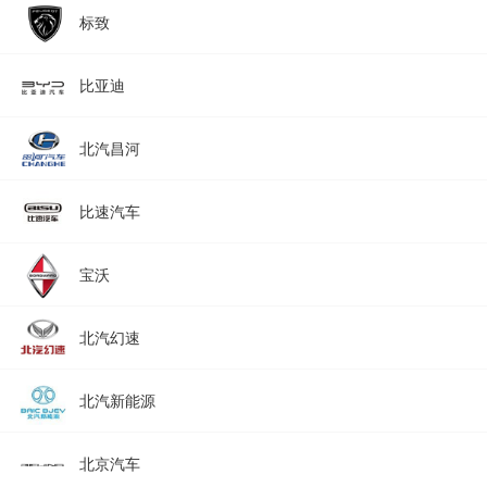
标致
比亚迪
北汽昌河
比速汽车
宝沃
北汽幻速
北汽新能源
北京汽车