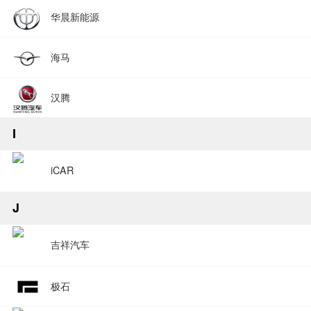
华晨新能源
海马
汉腾
I
iCAR
J
吉祥汽车
极石