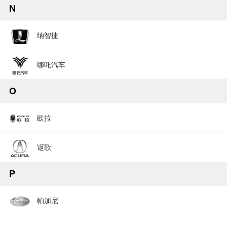
N
纳智捷
哪吒汽车
O
欧拉
讴歌
P
帕加尼