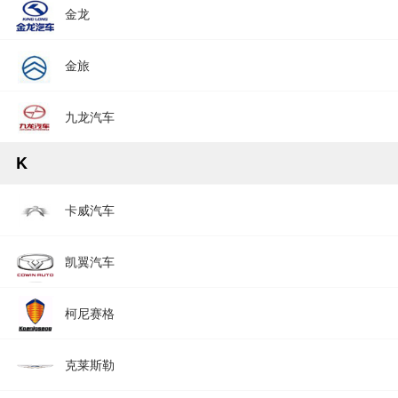
金龙
金旅
九龙汽车
K
卡威汽车
凯翼汽车
柯尼赛格
克莱斯勒