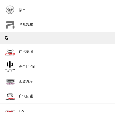
福田
飞凡汽车
G
广汽集团
高合HiPhi
观致汽车
广汽传祺
GMC