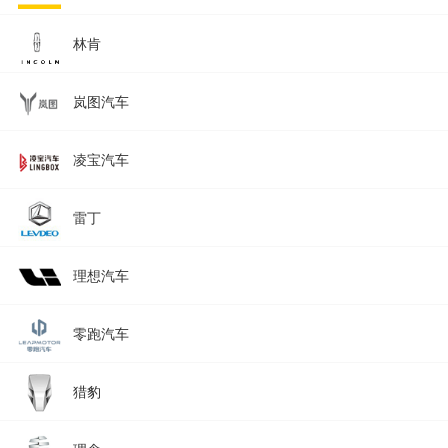
林肯
岚图汽车
凌宝汽车
雷丁
理想汽车
零跑汽车
猎豹