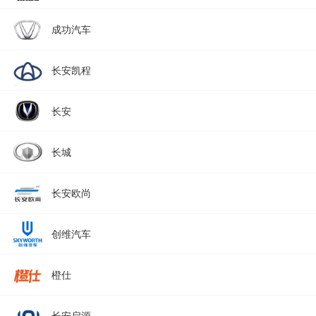
成功汽车
长安凯程
长安
长城
长安欧尚
创维汽车
橙仕
长安启源