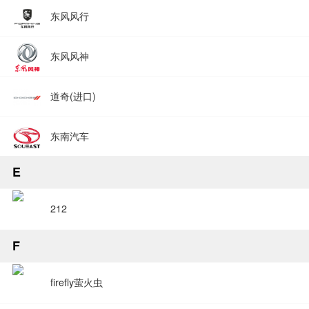
东风风行
东风风神
道奇(进口)
东南汽车
E
212
F
firefly萤火虫