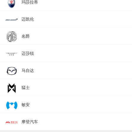
玛莎拉蒂
迈凯伦
名爵
迈莎锐
马自达
猛士
敏安
摩登汽车