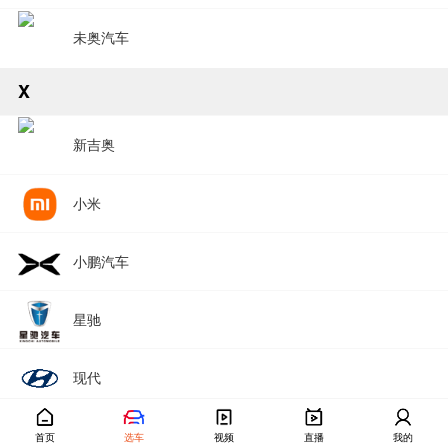
未奥汽车
X
新吉奥
小米
小鹏汽车
星驰
现代
雪佛兰
首页
选车
视频
直播
我的