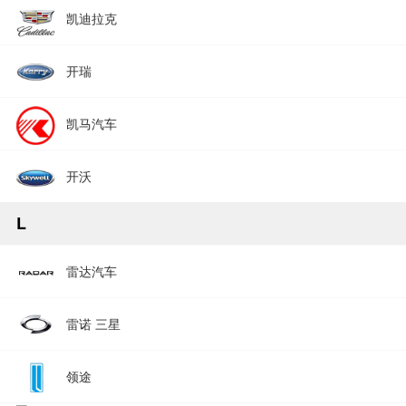
凯迪拉克
开瑞
凯马汽车
开沃
L
雷达汽车
雷诺 三星
领途