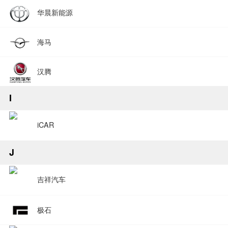
华晨新能源
海马
汉腾
I
iCAR
J
吉祥汽车
极石