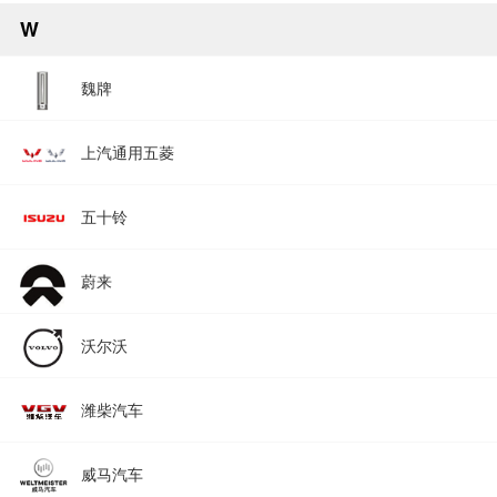
W
魏牌
上汽通用五菱
五十铃
蔚来
沃尔沃
潍柴汽车
威马汽车