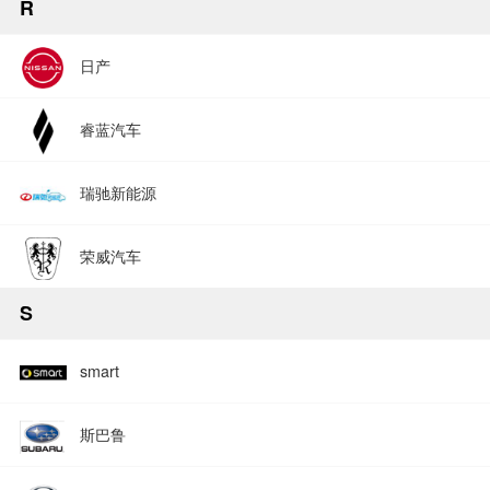
R
日产
睿蓝汽车
瑞驰新能源
荣威汽车
S
smart
斯巴鲁