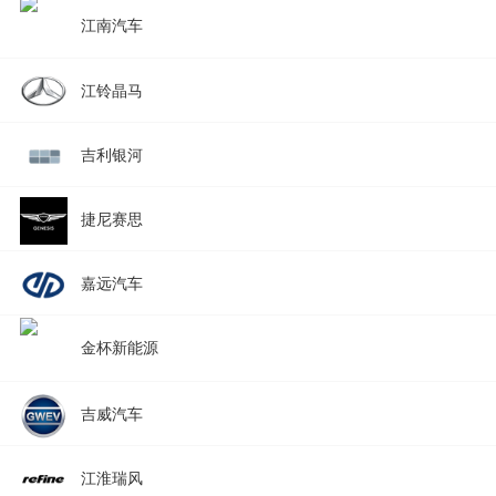
江南汽车
江铃晶马
吉利银河
捷尼赛思
嘉远汽车
金杯新能源
吉威汽车
江淮瑞风