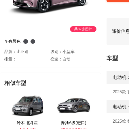
共87张图片
降价信
车身颜色
品牌：比亚迪
级别：小型车
车型
排量：
变速：自动
电动机：
相似车型
2025款
电动机：
2025款
铃木 北斗星
奔驰A级(进口)