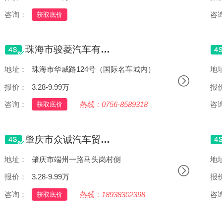
咨询：
热线：0313-4560618 0313-5035050
咨
获取底价
珠海市骏菱汽车有限公司
地址：
珠海市华威路124号（国际名车城内）
地
报价：
3.28-9.99万
报
咨询：
热线：0756-8589318
咨
获取底价
肇庆市众诚汽车贸易有限公司
地址：
肇庆市端州一路马头岗村侧
地
报价：
3.28-9.99万
报
咨询：
热线：18938302398
咨
获取底价