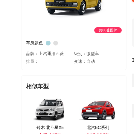
共80张图片
车身颜色
品牌：上汽通用五菱
级别：微型车
排量：
变速：自动
相似车型
铃木 北斗星X5
北汽EC系列