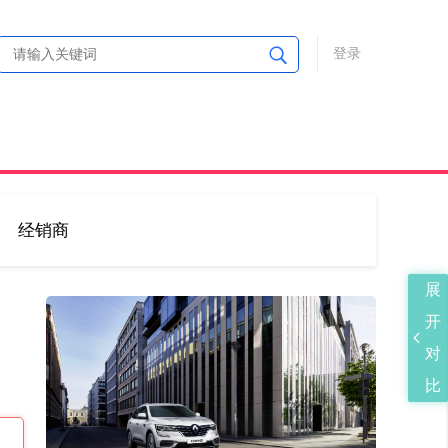
登录
经销商
展
开
对
比