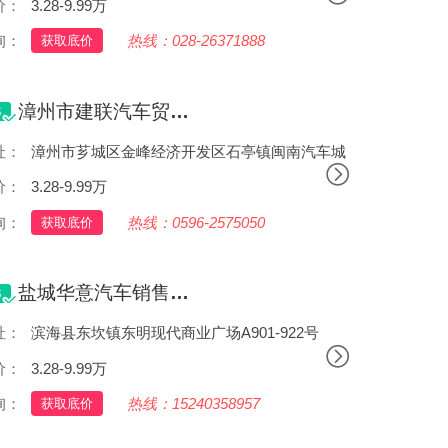
价：
3.28-9.99万
询：
热线：028-26371888
获取底价
漳州市建联汽车贸易有限公司
址：
漳州市芗城区金峰经济开发区石亭镇闽南汽车城
价：
3.28-9.99万
询：
热线：0596-2575050
获取底价
盐城华意汽车销售服务有限公司
址：
滨海县东坎镇东明现代商业广场A901-922号
价：
3.28-9.99万
询：
热线：15240358957
获取底价