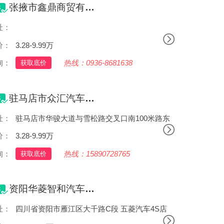
张掖市鑫鼎商贸有限责任公司
址：
甘肃省张掖市甘州区长沙门路延伸段与迎宾大道交界处
价：
3.28-9.99万
询：
热线：0936-8681638
获取底价
驻马店市众汇汽车销售服务有限公司
址：
驻马店市华骏大道与雪松路交叉口南100米路东
价：
3.28-9.99万
询：
热线：15890728765
获取底价
资阳华菱智和汽车销售服务有限公司
址：
四川省资阳市雁江区大千路C段 五菱汽车4S店