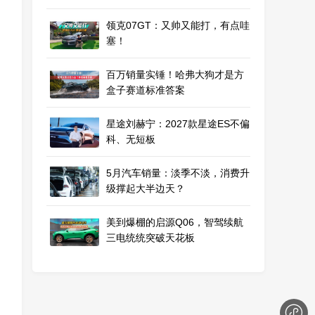
领克07GT：又帅又能打，有点哇
塞！
百万销量实锤！哈弗大狗才是方
盒子赛道标准答案
星途刘赫宁：2027款星途ES不偏
科、无短板
5月汽车销量：淡季不淡，消费升
级撑起大半边天？
美到爆棚的启源Q06，智驾续航
三电统统突破天花板