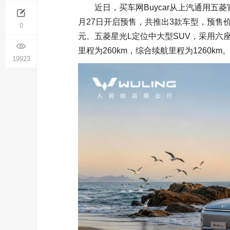
近日，买车网Buycar从上汽通用五
月27日开启预售，共推出3款车型，预售价区间12
0
元。五菱星光L定位中大型SUV，采用六座布
里程为260km，综合续航里程为1260km
19923