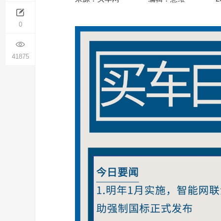
0
41875