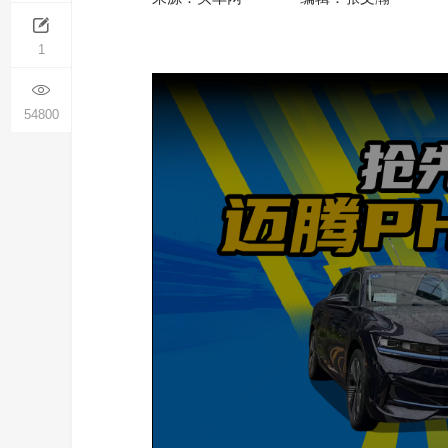
1
54800