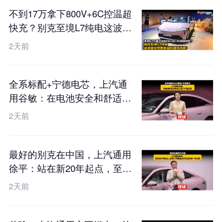
不到17万拿下800V+6C控温超
快充？别克至境L7纯电这波国
补预售权益价直接杀疯！
2天前
全系标配+宁德电芯，上汽通
用谷敏：在电池安全和舒适上
我们不搞区别
2天前
最好的别克在中国，上汽通用
徐平：站在新20年起点，至境
L7纯电是我们交出的第一张王
2天前
牌