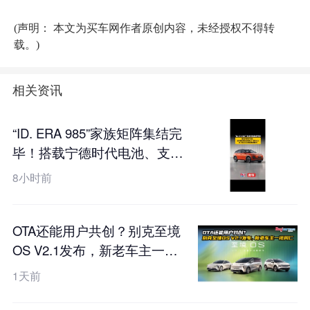
(声明： 本文为买车网作者原创内容，未经授权不得转
载。)
相关资讯
“ID. ERA 985”家族矩阵集结完
毕！搭载宁德时代电池、支持
真端到端全场景L2++城市
8小时前
NOA，ID. ERA 5X工信部申报
图曝光
OTA还能用户共创？别克至境
OS V2.1发布，新老车主一视
同仁
1天前