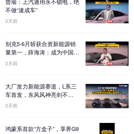
曾瑜：上汽通用永不锁电，绝
不做“速成车”
2天前
别克5-6月斩获合资新能源销
量第一，薛海涛：成为中国市
场新能源第一是我们未来的目
2天前
标
大厂发力新能源赛道，L系三
车首发，东风风神亮剑不
做“速成车”！
2天前
鸿蒙系首款“方盒子”，享界G9