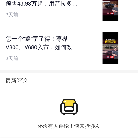
预售43.98万起，用普拉多的
价格硬刚卫士？
2天前
怎一个“壕”字了得！尊界
V800、V680入市，如何改写
百万豪华局？
2天前
最新评论
还没有人评论！快来抢沙发