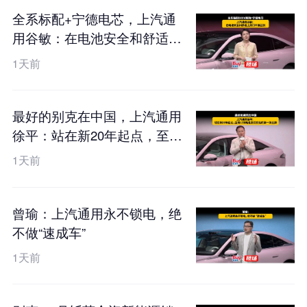
全系标配+宁德电芯，上汽通
用谷敏：在电池安全和舒适上
我们不搞区别
1天前
最好的别克在中国，上汽通用
徐平：站在新20年起点，至境
L7纯电是我们交出的第一张王
1天前
牌
曾瑜：上汽通用永不锁电，绝
不做“速成车”
1天前