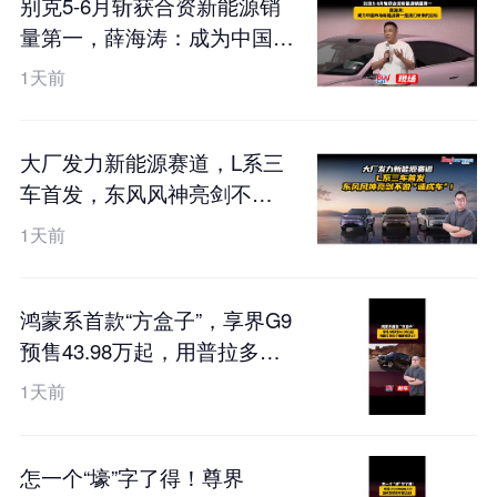
别克5-6月斩获合资新能源销
量第一，薛海涛：成为中国市
场新能源第一是我们未来的目
1天前
标
大厂发力新能源赛道，L系三
车首发，东风风神亮剑不
做“速成车”！
1天前
鸿蒙系首款“方盒子”，享界G9
预售43.98万起，用普拉多的
价格硬刚卫士？
1天前
怎一个“壕”字了得！尊界