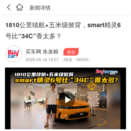
新闻详情
1810公里续航+五米级掀背，smart精灵6
号比“34C”香太多？
买车网 朱泉榕
原创
2026-05-18 19:57 （阅读：56555）