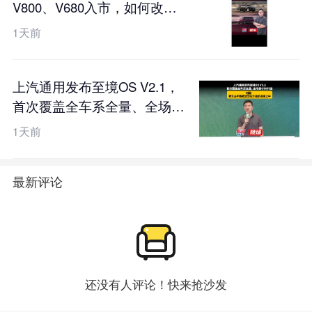
V800、V680入市，如何改写
百万豪华局？
1天前
上汽通用发布至境OS V2.1，
首次覆盖全车系全量、全场景
OTA升级，刘震：老车主不该
1天前
被遗忘在升级的名单之中
最新评论
还没有人评论！快来抢沙发