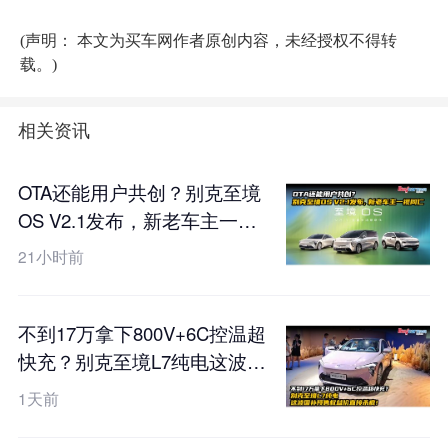
(声明： 本文为买车网作者原创内容，未经授权不得转
载。)
相关资讯
OTA还能用户共创？别克至境
OS V2.1发布，新老车主一视
同仁
21小时前
不到17万拿下800V+6C控温超
快充？别克至境L7纯电这波国
补预售权益价直接杀疯！
1天前