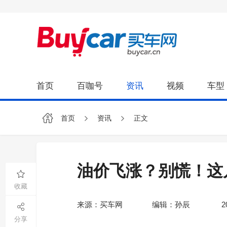
首页
百咖号
资讯
视频
车型
首页
资讯
正文
油价飞涨？别慌！这几
收藏
来源：买车网
编辑：孙辰
2
分享