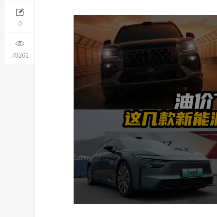
0
78261