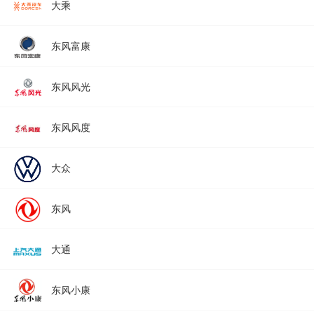
大乘
东风富康
东风风光
东风风度
大众
东风
大通
东风小康