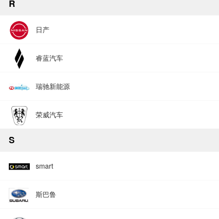
R
日产
睿蓝汽车
瑞驰新能源
荣威汽车
S
smart
斯巴鲁