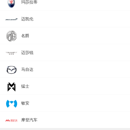
玛莎拉蒂
迈凯伦
名爵
迈莎锐
马自达
猛士
敏安
摩登汽车