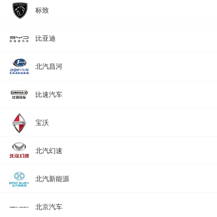
标致
比亚迪
北汽昌河
比速汽车
宝沃
北汽幻速
北汽新能源
北京汽车