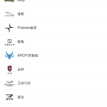
捷豹
Polestar极星
极氪
ARCFOX极狐
金杯
几何汽车
捷达