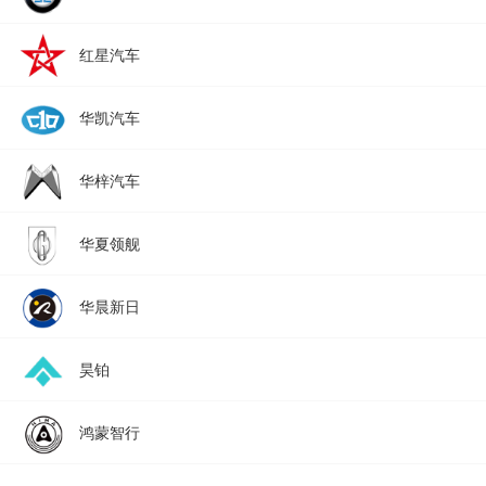
红星汽车
华凯汽车
华梓汽车
华夏领舰
华晨新日
昊铂
鸿蒙智行