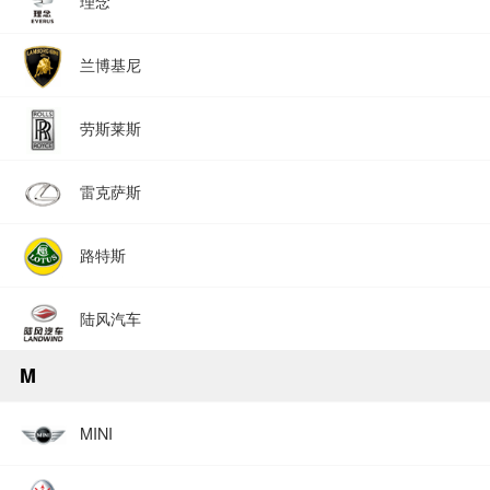
理念
兰博基尼
劳斯莱斯
雷克萨斯
路特斯
陆风汽车
M
MINI