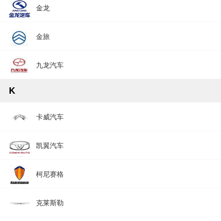
金龙
金旅
九龙汽车
K
卡威汽车
凯翼汽车
柯尼赛格
克莱斯勒