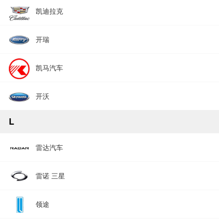
凯迪拉克
开瑞
凯马汽车
开沃
L
雷达汽车
雷诺 三星
领途