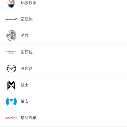
玛莎拉蒂
迈凯伦
名爵
迈莎锐
马自达
猛士
敏安
摩登汽车