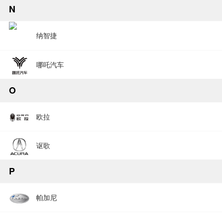
N
纳智捷
哪吒汽车
O
欧拉
讴歌
P
帕加尼